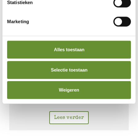
Statistieken
Lees verder
Marketing
Alles toestaan
Playing around Tribute to
Selectie toestaan
Charlotte Sehmisch
5-6 februari 2027
Weigeren
door Vrouw Wolle
Lees verder