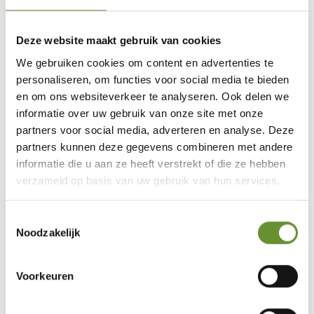
Geometrische origami
29-30-31 januari 2027
Deze website maakt gebruik van cookies
door Vrouw Wolle
We gebruiken cookies om content en advertenties te
personaliseren, om functies voor social media te bieden
en om ons websiteverkeer te analyseren. Ook delen we
Lees verder
informatie over uw gebruik van onze site met onze
partners voor social media, adverteren en analyse. Deze
partners kunnen deze gegevens combineren met andere
informatie die u aan ze heeft verstrekt of die ze hebben
verzameld op basis van uw gebruik van hun services.
Toestemmingsselectie
Jewels, diamonds not included
Noodzakelijk
5-6 maart 2027
Voorkeuren
door Vrouw Wolle